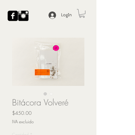
LogIn
Bitácora Volveré
Precio
$450.00
IVA excluido
Cantidad
*