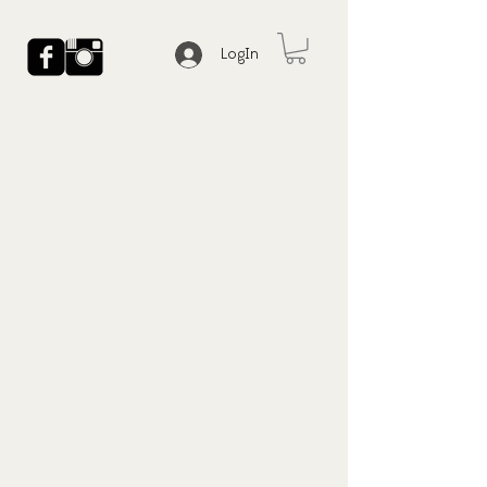
LogIn